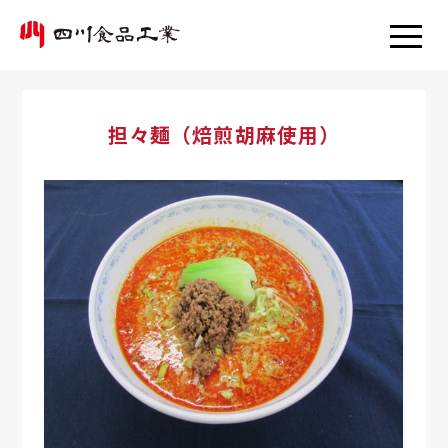
担々麺（焙煎胡麻使用）