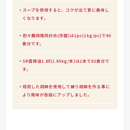
・
スープを使用すると、コクが出て更に美味し
くなります。
・
担々麺用挽肉炒め(炸醤)は1pc(1kg/pc)で40
食分です。
・
SR香辣油1.8ℓ(1.65kg/本)は1本で82食分で
す。
・
焙煎した胡麻を使用して練り胡麻を作る事に
より風味が各段にアップしました。