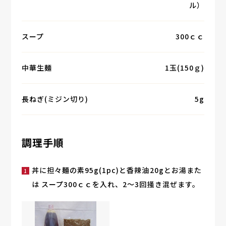
ル）
スープ
300ｃｃ
中華生麺
1玉(150ｇ)
長ねぎ(ミジン切り)
5g
調理手順
丼に担々麺の素95g(1pc)と香辣油20gとお湯また
は スープ300ｃｃを入れ、2～3回掻き混ぜます。