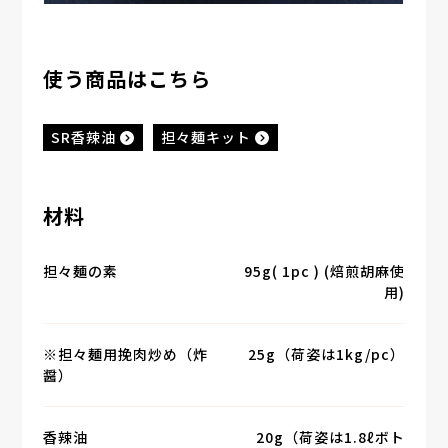
使う商品はこちら
SR香辣油
担々麺キット
材料
担々麺の素
95g( 1pc ) (焙煎胡麻使
用)
※担々麺用挽肉炒め（炸
25g（荷姿は1kg/pc）
醤）
香辣油
20g（荷姿は1.8ℓボト