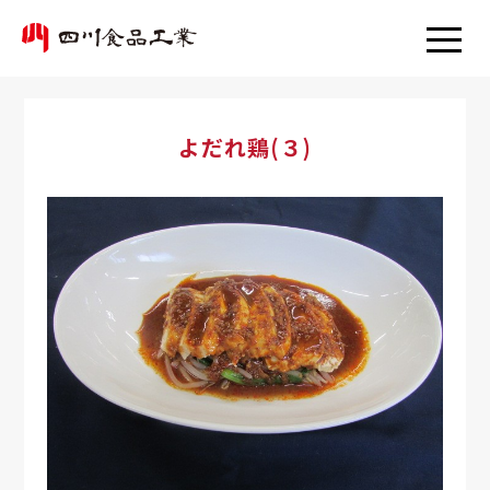
よだれ鶏(３)