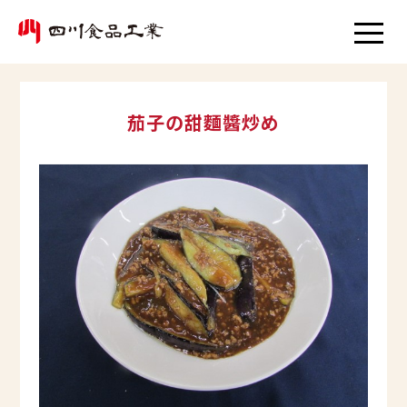
茄子の甜麵醬炒め