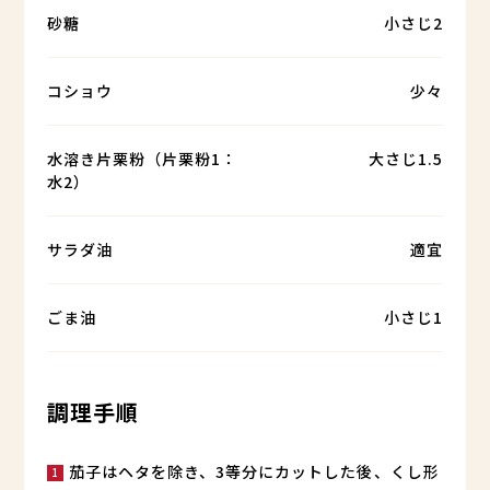
砂糖
小さじ2
コショウ
少々
水溶き片栗粉（片栗粉1：
大さじ1.5
水2）
サラダ油
適宜
ごま油
小さじ1
調理手順
茄子はヘタを除き、3等分にカットした後、くし形